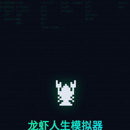
🦞
龙虾人生模拟器