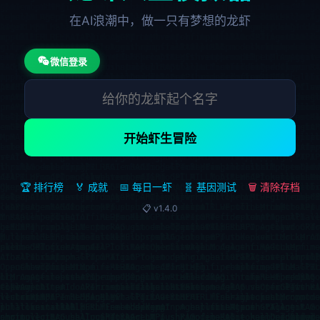
在AI浪潮中，做一只有梦想的龙虾
微信登录
开始虾生冒险
🏆 排行榜
🏅 成就
📅 每日一虾
🧬 基因测试
🗑️ 清除存档
📋 v1.4.0